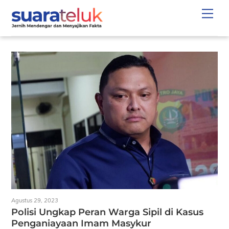
Skip
Men
to
content
Agustus 29, 2023
Polisi Ungkap Peran Warga Sipil di Kasus
Penganiayaan Imam Masykur