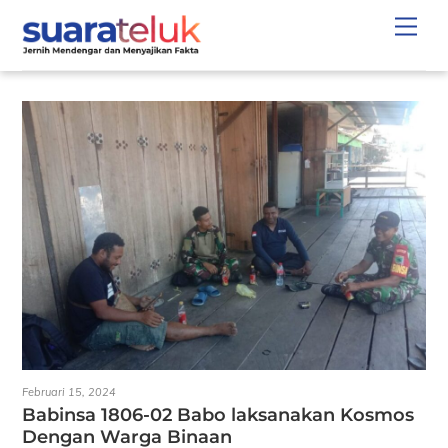
Skip
Men
to
content
Februari 15, 2024
Babinsa 1806-02 Babo laksanakan Kosmos
Dengan Warga Binaan