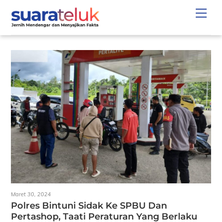
Skip
Men
to
content
Maret 30, 2024
Polres Bintuni Sidak Ke SPBU Dan
Pertashop, Taati Peraturan Yang Berlaku