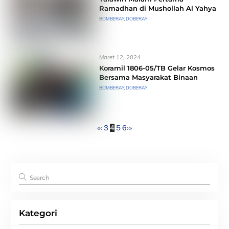
Ramadhan di Mushollah Al Yahya
BOMBERAY
,
DOBERAY
Maret 12, 2024
Koramil 1806-05/TB Gelar Kosmos
Bersama Masyarakat Binaan
BOMBERAY
,
DOBERAY
«
‹
3
4
5
6
›
»
Kategori