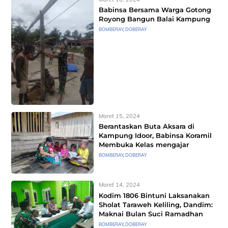
Babinsa Bersama Warga Gotong
Royong Bangun Balai Kampung
BOMBERAY
,
DOBERAY
Maret 15, 2024
Berantaskan Buta Aksara di
Kampung Idoor, Babinsa Koramil
Membuka Kelas mengajar
BOMBERAY
,
DOBERAY
Maret 14, 2024
Kodim 1806 Bintuni Laksanakan
Sholat Taraweh Keliling, Dandim:
Maknai Bulan Suci Ramadhan
BOMBERAY
,
DOBERAY