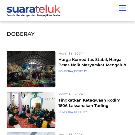
Skip
Men
to
content
DOBERAY
Maret 19, 2024
Harga Komoditas Stabil, Harga
Beras Naik Masyarakat Mengeluh
BOMBERAY
,
DOBERAY
Maret 18, 2024
Tingkatkan Ketaqwaan Kodim
1806 Laksanakan Tarling
BOMBERAY
,
DOBERAY
Maret 16, 2024