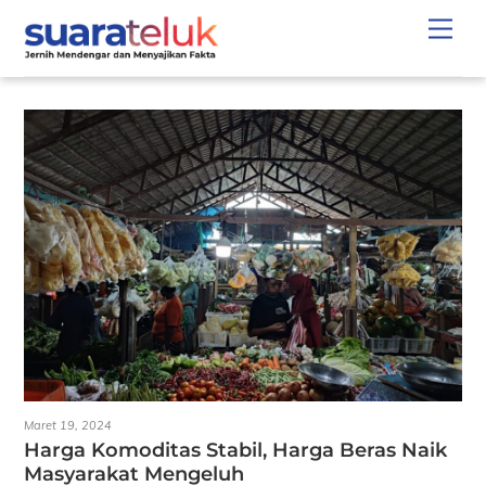
Skip
Men
to
content
Maret 19, 2024
Harga Komoditas Stabil, Harga Beras Naik
Masyarakat Mengeluh