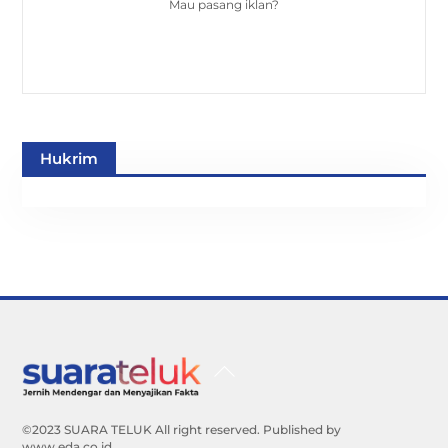
Mau pasang iklan?
Hukrim
Back
To
Top
©2023 SUARA TELUK All right reserved. Published by
www.eda.co.id