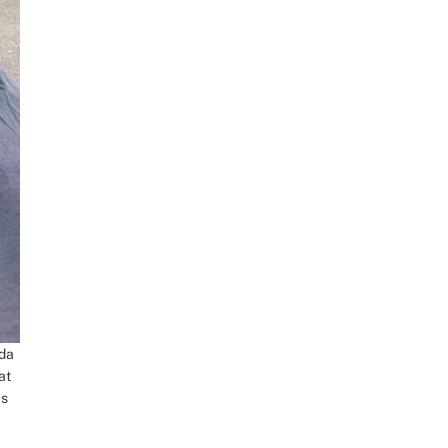
da
at
as