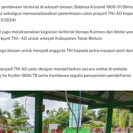
mbinaan teritorial di wilayah binaan, Babinsa Koramil 1806-01/Bintu
 sekaligus mensosialisasikan penerimaan calon prajurit TNI-AD kep
03/2024).
NI juga melaksanakan kegiatan teritorial berupa Komsos dan Binter ya
jurit TNI – AD untuk wilayah Kabupaten Teluk Bintuni.
rga binaan untuk menjadi anggota TNI kepada putra maupun putri dari
njadi TNI AD yaitu dengan mendaftarkan secara online di website
ng ke Kodim 1806/TB serta membawa segala persyaratan pendaftaran