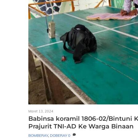
Maret 13, 2024
Babinsa koramil 1806-02/Bintuni K
Prajurit TNI-AD Ke Warga Binaan
BOMBERAY
,
DOBERAY
0