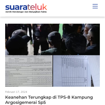
Skip
Men
to
content
Februari 17, 2024
Keanehan Terungkap di TPS-8 Kampung
Argosigemerai Sp5