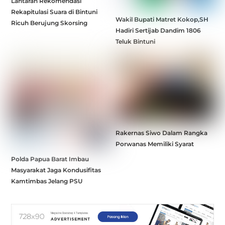
Lantaran Rekomendasi
Rekapitulasi Suara di Bintuni
Wakil Bupati Matret Kokop,SH
Ricuh Berujung Skorsing
Hadiri Sertijab Dandim 1806
Teluk Bintuni
Rakernas Siwo Dalam Rangka
Porwanas Memiliki Syarat
Polda Papua Barat Imbau
Masyarakat Jaga Kondusifitas
Kamtimbas Jelang PSU