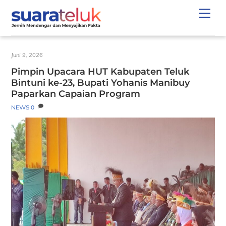
Skip
Men
to
content
Juni 9, 2026
Pimpin Upacara HUT Kabupaten Teluk
Bintuni ke-23, Bupati Yohanis Manibuy
Paparkan Capaian Program
NEWS
0