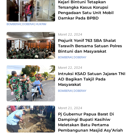
Kejari Bintuni Tetapkan
Tersangka Kasus Korupsi
Pengadaan Satu Unit Mobil
Damkar Pada BPBD
BOMBERAY
,
DOBERAY
,
HUKRIM
Maret 22, 2024
Prajurit Yonif 763 SBA Shalat
Tarawih Bersama Satuan Polres
Bintuni dan Masyarakat
BOMBERAY
,
DOBERAY
Maret 22, 2024
Intruksi KSAD Satuan Jajaran TNI
AD Bagikan Takjil Pada
Masyarakat
BOMBERAY
,
DOBERAY
Maret 21, 2024
Pj Gubernur Papua Barat Di
Dampingi Bupati Kasihiw
Meletakan Batu Pertama
Pembangunan Masjid Asy’Ariah