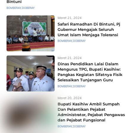
Bintuni
BOMBERAY
,
DOBERAY
Maret 21, 2024
Safari Ramadhan Di Bintuni, Pj
Gubernur Mengajak Seluruh
Umat Islam Menjaga Toleransi
BOMBERAY
,
DOBERAY
Maret 21, 2024
Dinas Pendidikan Lalai Dalam
Mengurus TPG, Bupati Kasihiw:
Pangkas Kegiatan Sifatnya Fisik
Selesaikan Tunjangan Guru
BOMBERAY
,
DOBERAY
Maret 20, 2024
Bupati Kasihiw Ambil Sumpah
Dan Pelantikan Pejabat
Administrator, Pejabat Pengawas
dan Pejabat Fungsional
BOMBERAY
,
DOBERAY