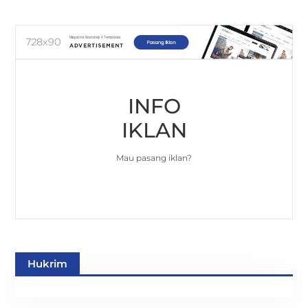
INFO
IKLAN
Mau pasang iklan?
Hukrim