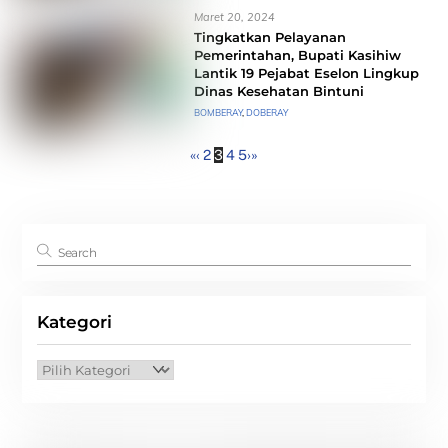
Maret 20, 2024
Tingkatkan Pelayanan
Pemerintahan, Bupati Kasihiw
Lantik 19 Pejabat Eselon Lingkup
Dinas Kesehatan Bintuni
BOMBERAY
,
DOBERAY
«
‹
2
3
4
5
›
»
Kategori
Kategori