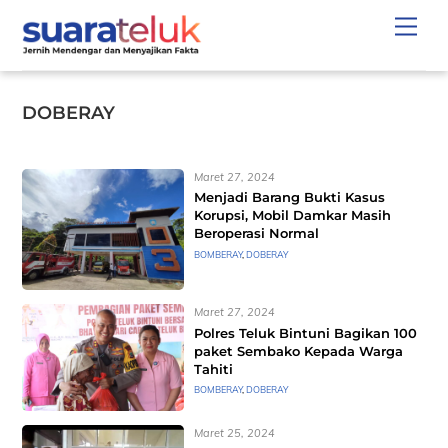
Skip
Men
to
content
DOBERAY
Maret 27, 2024
Menjadi Barang Bukti Kasus
Korupsi, Mobil Damkar Masih
Beroperasi Normal
BOMBERAY
,
DOBERAY
Maret 27, 2024
Polres Teluk Bintuni Bagikan 100
paket Sembako Kepada Warga
Tahiti
BOMBERAY
,
DOBERAY
Maret 25, 2024