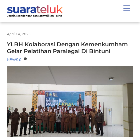
Skip
Men
to
content
April 14, 2025
YLBH Kolaborasi Dengan Kemenkumham
Gelar Pelatihan Paralegal Di Bintuni
NEWS
0