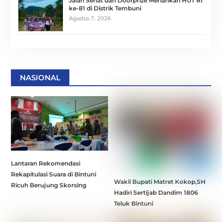
Jalan Sehat dan Doorprize Meriahkan HUT RI
ke-81 di Distrik Tembuni
Agustus 7, 2026
NASIONAL
Lantaran Rekomendasi
Rekapitulasi Suara di Bintuni
Wakil Bupati Matret Kokop,SH
Ricuh Berujung Skorsing
Hadiri Sertijab Dandim 1806
Teluk Bintuni