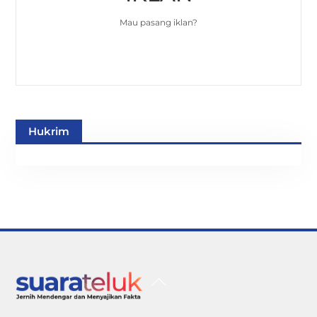
Mau pasang iklan?
Hukrim
Back
To
Top