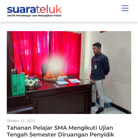
Skip
Men
to
content
Oktober 11, 2023
Tahanan Pelajar SMA Mengikuti Ujian
Tengah Semester Diruangan Penyidik