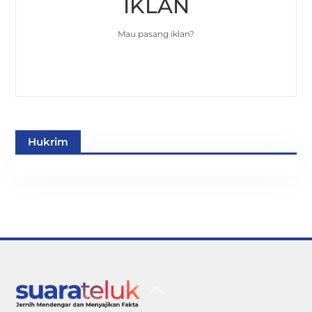
IKLAN
Mau pasang iklan?
Hukrim
Back
To
Top