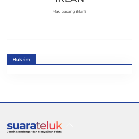
Mau pasang iklan?
Hukrim
Back
To
Top