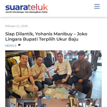
Skip
Men
to
content
Februari 11, 2025
Siap Dilantik, Yohanis Manibuy – Joko
Lingara Bupati Terpilih Ukur Baju
NEWS
0