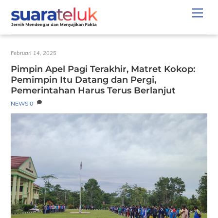
Skip
Men
to
content
Februari 14, 2025
Pimpin Apel Pagi Terakhir, Matret Kokop:
Pemimpin Itu Datang dan Pergi,
Pemerintahan Harus Terus Berlanjut
NEWS
0