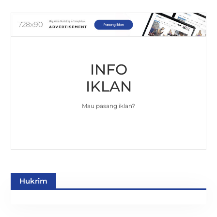
INFO
IKLAN
Mau pasang iklan?
Hukrim