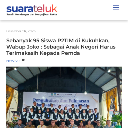
Skip
Men
to
content
Desember 16, 2025
Sebanyak 95 Siswa P2TIM di Kukuhkan,
Wabup Joko : Sebagai Anak Negeri Harus
Terimakasih Kepada Pemda
NEWS
0