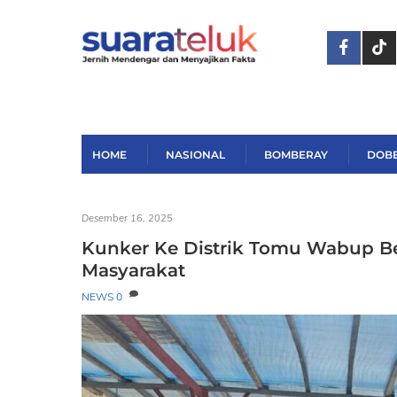
Skip
to
content
HOME
NASIONAL
BOMBERAY
DOB
Desember 16, 2025
Kunker Ke Distrik Tomu Wabup B
Masyarakat
NEWS
0