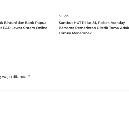
h
NEWS
k Bintuni dan Bank Papua
Sambut HUT RI ke-81, Polsek Aranday
t PAD Lewat Sistem Online
Bersama Pemerintah Distrik Tomu Ada
Lomba Menembak
 wajib ditandai
*