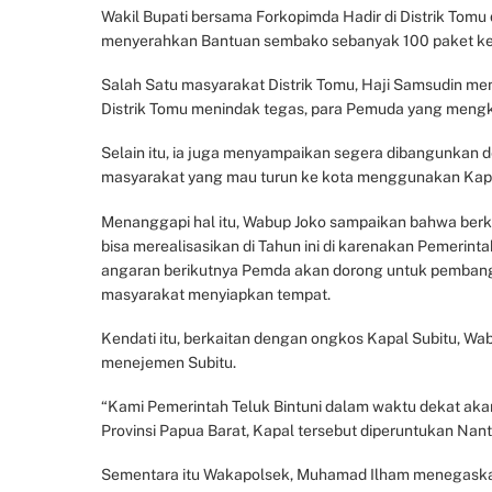
Wakil Bupati bersama Forkopimda Hadir di Distrik Tom
menyerahkan Bantuan sembako sebanyak 100 paket kep
Salah Satu masyarakat Distrik Tomu, Haji Samsudin m
Distrik Tomu menindak tegas, para Pemuda yang meng
Selain itu, ia juga menyampaikan segera dibangunkan 
masyarakat yang mau turun ke kota menggunakan Kapa
Menanggapi hal itu, Wabup Joko sampaikan bahwa berk
bisa merealisasikan di Tahun ini di karenakan Pemerin
angaran berikutnya Pemda akan dorong untuk pemban
masyarakat menyiapkan tempat.
Kendati itu, berkaitan dengan ongkos Kapal Subitu, W
menejemen Subitu.
“Kami Pemerintah Teluk Bintuni dalam waktu dekat aka
Provinsi Papua Barat, Kapal tersebut diperuntukan Nant
Sementara itu Wakapolsek, Muhamad Ilham menegaskan