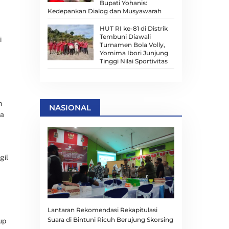
Bupati Yohanis:
Kedepankan Dialog dan Musyawarah
HUT RI ke-81 di Distrik
Tembuni Diawali
i
Turnamen Bola Volly,
Yomima Ibori Junjung
Tinggi Nilai Sportivitas
m
NASIONAL
da
gil
Lantaran Rekomendasi Rekapitulasi
Suara di Bintuni Ricuh Berujung Skorsing
up