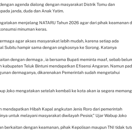
u dengan agenda dialong dengan masyarakat Distrik Tomu dan
ada janda, duda dan Anak Yatim.
engatakan menjelang NATARU Tahun 2026 agar dari pihak keamanan d
konsumsi minuman keras.
dermaga agar akses masyarakat lebih mudah, karena setiap ada
l Subitu hampir sama dengan ongkosnya ke Sorong. Katanya
aitan dengan dermaga , ia bersama Bupati meminta maaf, sebab belu
tah kabupaten Teluk Bintuni mendapatkan Efisensi Angaran. Namun pa
gunan dermaganya, dikarenakan Pemerintah sudah mengetahui
abup Joko mengatakan setelah kembali ke kota akan ia segera memang
n mendapatkan Hibah Kapal angkutan Jenis Roro dari pemerintah
inya untuk melayani masyarakat diwilayah Pesisir,” Ujar Wabup Joko
 berkaitan dengan keamanan, pihak Kepolisan maupun TNI tidak tut