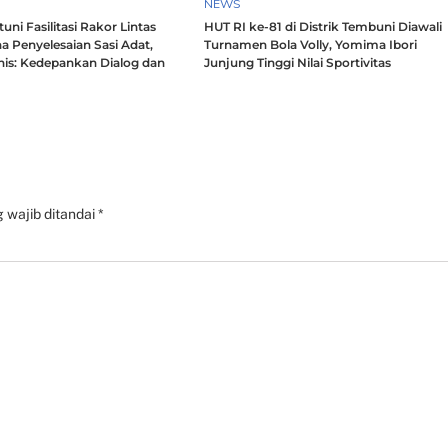
NEWS
ni Fasilitasi Rakor Lintas
HUT RI ke-81 di Distrik Tembuni Diawali
a Penyelesaian Sasi Adat,
Turnamen Bola Volly, Yomima Ibori
nis: Kedepankan Dialog dan
Junjung Tinggi Nilai Sportivitas
h
 wajib ditandai
*