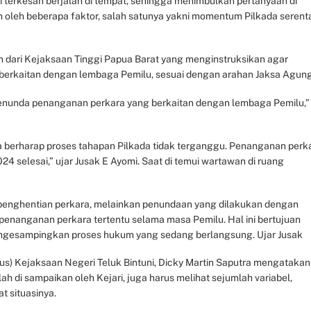
i terkesan berjalan di tempat, sehingga menimbulkan pertanyaan di
n oleh beberapa faktor, salah satunya yakni momentum Pilkada serent
dari Kejaksaan Tinggi Papua Barat yang menginstruksikan agar
erkaitan dengan lembaga Pemilu, sesuai dengan arahan Jaksa Agung
menunda penanganan perkara yang berkaitan dengan lembaga Pemilu,”
 berharap proses tahapan Pilkada tidak terganggu. Penanganan perk
024 selesai,” ujar Jusak E Ayomi. Saat di temui wartawan di ruang
penghentian perkara, melainkan penundaan yang dilakukan dengan
enanganan perkara tertentu selama masa Pemilu. Hal ini bertujuan
ngesampingkan proses hukum yang sedang berlangsung. Ujar Jusak
us) Kejaksaan Negeri Teluk Bintuni, Dicky Martin Saputra mengatakan
ah di sampaikan oleh Kejari, juga harus melihat sejumlah variabel,
t situasinya.