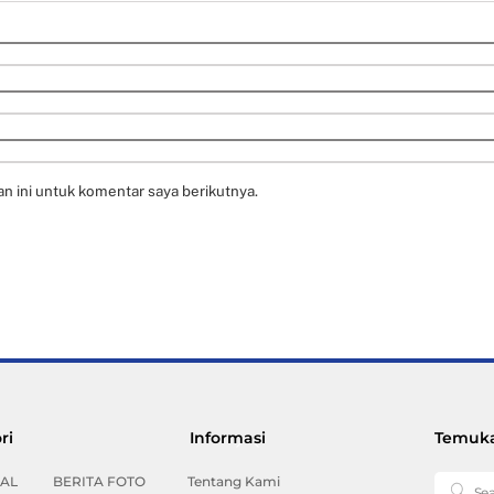
n ini untuk komentar saya berikutnya.
Back
ri
Informasi
Temuka
To
Top
AL
BERITA FOTO
Tentang Kami