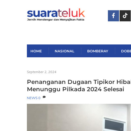
Skip
to
content
HOME
NASIONAL
BOMBERAY
DOB
September 2, 2024
Penanganan Dugaan Tipikor Hib
Menunggu Pilkada 2024 Selesai
NEWS
0