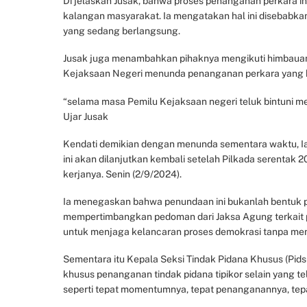
Di jelaskan Jusak, bahwa proses penanganan perkara in
kalangan masyarakat. Ia mengatakan hal ini disebabka
yang sedang berlangsung.
Jusak juga menambahkan pihaknya mengikuti himbauan 
Kejaksaan Negeri menunda penanganan perkara yang b
“selama masa Pemilu Kejaksaan negeri teluk bintuni 
Ujar Jusak
Kendati demikian dengan menunda sementara waktu, Ia
ini akan dilanjutkan kembali setelah Pilkada serentak 2
kerjanya. Senin (2/9/2024).
Ia menegaskan bahwa penundaan ini bukanlah bentuk 
mempertimbangkan pedoman dari Jaksa Agung terkait p
untuk menjaga kelancaran proses demokrasi tanpa me
Sementara itu Kepala Seksi Tindak Pidana Khusus (Pids
khusus penanganan tindak pidana tipikor selain yang tel
seperti tepat momentumnya, tepat penanganannya, tepa