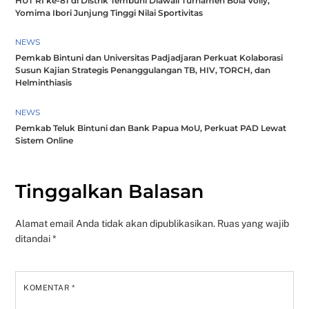
HUT RI ke-81 di Distrik Tembuni Diawali Turnamen Bola Volly,
Yomima Ibori Junjung Tinggi Nilai Sportivitas
NEWS
Pemkab Bintuni dan Universitas Padjadjaran Perkuat Kolaborasi
Susun Kajian Strategis Penanggulangan TB, HIV, TORCH, dan
Helminthiasis
NEWS
Pemkab Teluk Bintuni dan Bank Papua MoU, Perkuat PAD Lewat
Sistem Online
Tinggalkan Balasan
Alamat email Anda tidak akan dipublikasikan.
Ruas yang wajib
ditandai
*
KOMENTAR
*