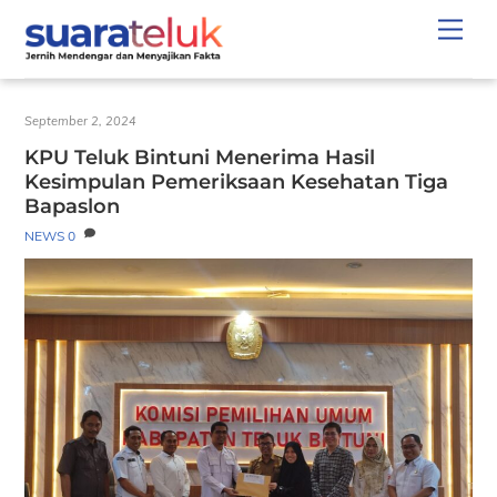
Skip
Men
to
content
September 2, 2024
KPU Teluk Bintuni Menerima Hasil
Kesimpulan Pemeriksaan Kesehatan Tiga
Bapaslon
NEWS
0