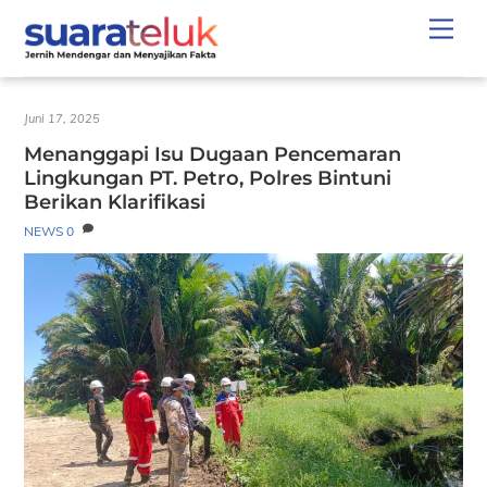
Skip
Men
to
content
Juni 17, 2025
Menanggapi Isu Dugaan Pencemaran
Lingkungan PT. Petro, Polres Bintuni
Berikan Klarifikasi
NEWS
0