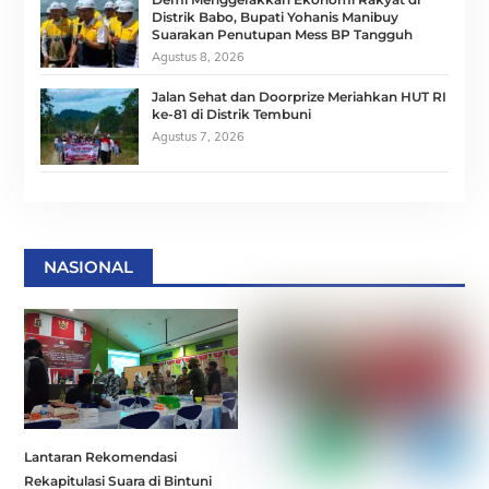
Distrik Babo, Bupati Yohanis Manibuy
Suarakan Penutupan Mess BP Tangguh
Agustus 8, 2026
Jalan Sehat dan Doorprize Meriahkan HUT RI
ke-81 di Distrik Tembuni
Agustus 7, 2026
NASIONAL
Lantaran Rekomendasi
Rekapitulasi Suara di Bintuni