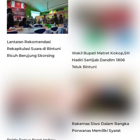
Lantaran Rekomendasi
Rekapitulasi Suara di Bintuni
Wakil Bupati Matret Kokop,SH
Ricuh Berujung Skorsing
Hadiri Sertijab Dandim 1806
Teluk Bintuni
Rakernas Siwo Dalam Rangka
Porwanas Memiliki Syarat
Polda Papua Barat Imbau