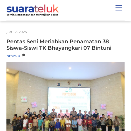
Skip
Men
to
content
Juni 17, 2025
Pentas Seni Meriahkan Penamatan 38
Siswa-Siswi TK Bhayangkari 07 Bintuni
NEWS
0