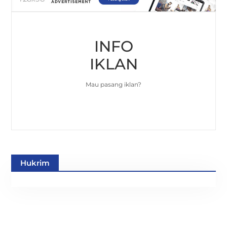
INFO
IKLAN
Mau pasang iklan?
Hukrim