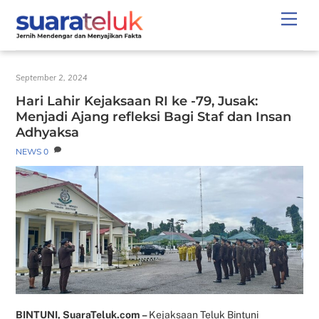
Skip
Men
to
content
September 2, 2024
Hari Lahir Kejaksaan RI ke -79, Jusak:
Menjadi Ajang refleksi Bagi Staf dan Insan
Adhyaksa
NEWS
0
BINTUNI, SuaraTeluk.com –
Kejaksaan Teluk Bintuni