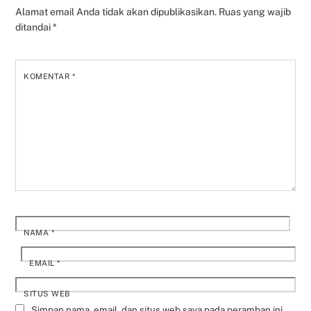
Alamat email Anda tidak akan dipublikasikan.
Ruas yang wajib
ditandai
*
KOMENTAR
*
NAMA
*
EMAIL
*
SITUS WEB
Simpan nama, email, dan situs web saya pada peramban ini