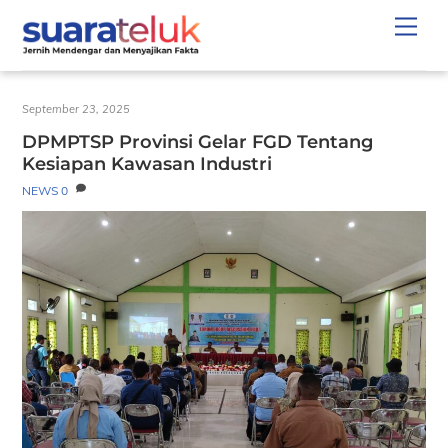
Skip
Men
to
content
September 23, 2025
DPMPTSP Provinsi Gelar FGD Tentang
Kesiapan Kawasan Industri
NEWS
0