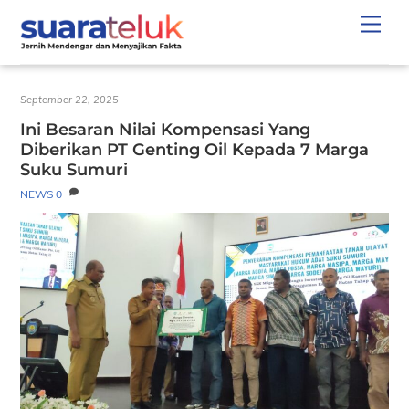
Skip
Men
to
content
September 22, 2025
Ini Besaran Nilai Kompensasi Yang
Diberikan PT Genting Oil Kepada 7 Marga
Suku Sumuri
NEWS
0