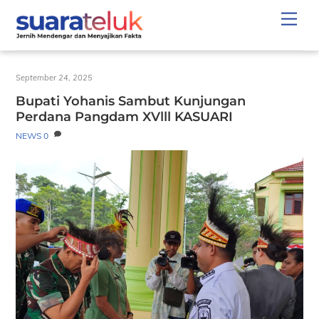
Skip
Men
to
content
September 24, 2025
Bupati Yohanis Sambut Kunjungan
Perdana Pangdam XVlll KASUARI
NEWS
0