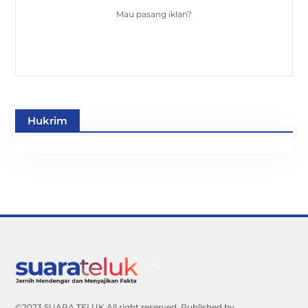
Mau pasang iklan?
Hukrim
Back
To
Top
©2023 SUARA TELUK All right reserved. Published by