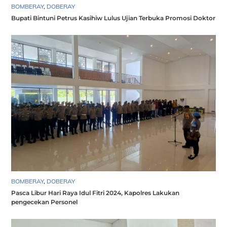
BOMBERAY
,
DOBERAY
Bupati Bintuni Petrus Kasihiw Lulus Ujian Terbuka Promosi Doktor
BOMBERAY
,
DOBERAY
Pasca Libur Hari Raya Idul Fitri 2024, Kapolres Lakukan
pengecekan Personel