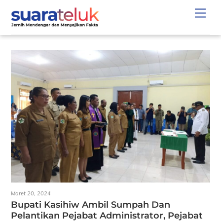
Skip
Men
to
content
Maret 20, 2024
Bupati Kasihiw Ambil Sumpah Dan
Pelantikan Pejabat Administrator, Pejabat