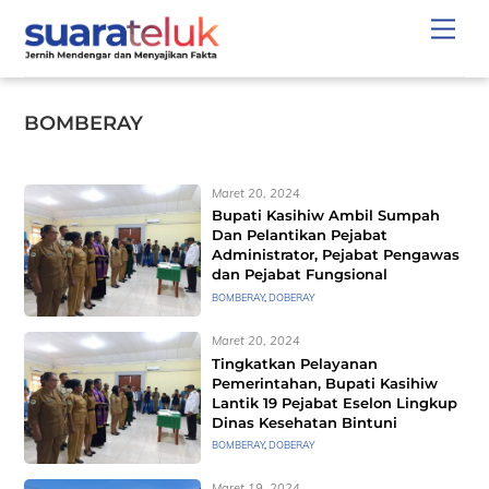
Skip
Men
to
content
BOMBERAY
Maret 20, 2024
Bupati Kasihiw Ambil Sumpah
Dan Pelantikan Pejabat
Administrator, Pejabat Pengawas
dan Pejabat Fungsional
BOMBERAY
,
DOBERAY
Maret 20, 2024
Tingkatkan Pelayanan
Pemerintahan, Bupati Kasihiw
Lantik 19 Pejabat Eselon Lingkup
Dinas Kesehatan Bintuni
BOMBERAY
,
DOBERAY
Maret 19, 2024