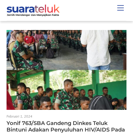
Skip
Men
to
content
Februari 1, 2024
Yonif 763/SBA Gandeng Dinkes Teluk
Bintuni Adakan Penyuluhan HIV/AIDS Pada