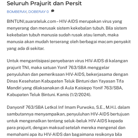
Seluruh Prajurit dan Persit
BOMBERAY
,
DOBERAY
0
BINTUNI,suarateluk.com – HIV-AIDS merupakan virus yang
menyerang dan merusak sistem kekebalan tubuh. Bila sistem
kekebalan tubuh manusia sudah rusak atau lemah, maka
manusia akan mudah terserang oleh berbagai macam penyakit
yang ada di sekitar.
Untuk mengantisipasi penyebaran virus HIV-AIDS di kalangan
prajurit TNI, maka satuan Yonif 763/SBA menggelar
penyuluhan dan pemeriksaan HIV-AIDS, bekerjasama dengan
Dinas Kesehatan Kabupaten Teluk Bintuni dan Yayasan Tifa
Mandiri yang dilaksanakan di Aula Kaisiepo Yonif 763/SBA,
Kabupaten Teluk Bintuni. Kamis (1/2/2024).
Danyonif 763/SBA Letkol Inf Imam Purwoko, S.E., M.H.l. dalam
sambutannya menyampaikan, penyuluhan HIV-AIDS bertujuan
untuk mengenalkan tentang seluk-beluk HIV-AIDS kepada
para prajurit, dengan maksud setelah mereka mengenal dan
memahami apa itu HIV-AIDS dan bagaimana resikonya bila