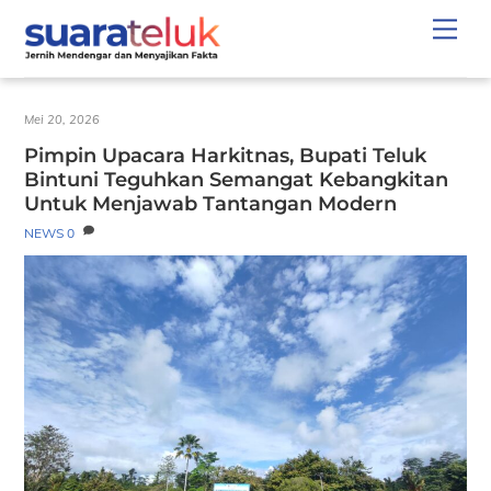
Skip
Men
to
content
Mei 20, 2026
Pimpin Upacara Harkitnas, Bupati Teluk
Bintuni Teguhkan Semangat Kebangkitan
Untuk Menjawab Tantangan Modern
NEWS
0