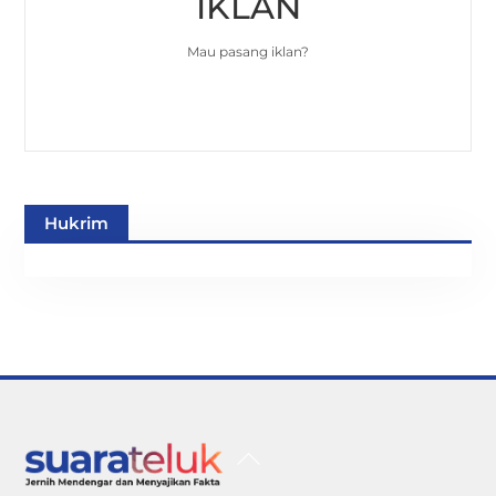
IKLAN
Mau pasang iklan?
Hukrim
Back
To
Top