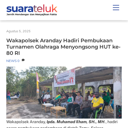
Skip
Men
to
content
Agustus 5, 2025
Wakapolsek Aranday Hadiri Pembukaan
Turnamen Olahraga Menyongsong HUT ke-
80 RI
NEWS
0
Wakapolsek Aranday,
Ipda. Muhamad Ilham, SH., MH
., hadiri
acara pembukaan perlombaan di distrik Tomu. Selasa