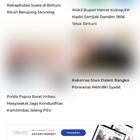
Rekapitulasi Suara di Bintuni
Wakil Bupati Matret Kokop,SH
Ricuh Berujung Skorsing
Hadiri Sertijab Dandim 1806
Teluk Bintuni
Rakernas Siwo Dalam Rangka
Porwanas Memiliki Syarat
Polda Papua Barat Imbau
Masyarakat Jaga Kondusifitas
Kamtimbas Jelang PSU