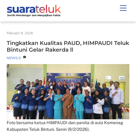
Skip
Men
to
content
Februari 9, 2026
Tingkatkan Kualitas PAUD, HIMPAUDI Teluk
Bintuni Gelar Rakerda ll
NEWS
0
Foto bersama ketua HIMPAUDI dan panitia di aula Kemenag
Kabupaten Teluk Bintuni. Senin (9/2/2026).