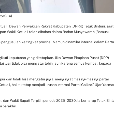
to/
Susi)
etua II Dewan Perwakilan Rakyat Kabupaten (DPRK) Teluk Bintuni, saat 
apan Wakil Ketua I telah dibahas dalam Badan Musyawarah (Bamus).
pengusulan ke tingkat provinsi. Namun dinamika internal dalam Parta
gikuti keputusan yang ditetapkan. Jika Dewan Pimpinan Pusat (DPP)
ai luar tidak bisa mengatur lebih jauh karena semua kembali kepada
campur dan tidak bisa mengatur juga, mengingat masing-masing partai
a I, hal itu tetap menjadi urusan internal Partai Golkar,” Ujar Yasma
an Wakil Bupati Terpilih periode 2025–2030. Ia berharap Teluk Bint
i berakhir.