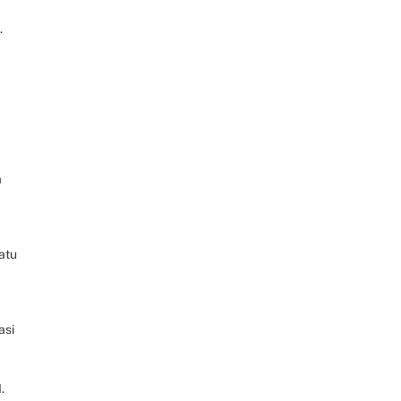
.
a
atu
asi
.