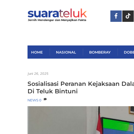
Skip
to
content
HOME
NASIONAL
BOMBERAY
DOB
Juni 26, 2025
Sosialisasi Peranan Kejaksaan 
Di Teluk Bintuni
NEWS
0