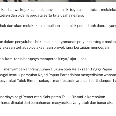
paikan bahwa kejaksaan tak hanya memiliki tugas penuntutan, melaink
elijen dan bidang perdata serta tata usaha negara.
ak dan akan melakukan pemulihan aset milik pemerintah daerah yan
saan dalam penyuluhan hukum dan pengamanan proyek strategis nasion
kejaksaan terhadap pelaksanaan proyek juga bertujuan mencegah
.
pi kami terus berupaya memperbaikinya,” ujar Jusak.
,MH., menyampaikan Penyuluhan Hukum oleh Kejaksaan Tinggi Papua
i sebagai bentuk perhatian Kejati Papua Barat dalam menyediakan wahan
arakat Teluk Bintuni sebagai manifestasi nyata dari perlindungan h
r artinya bagi Pemerintah Kabupaten Teluk Bintuni, dikarenakan
if harus dimulai dari pemahaman masyarakat yang utuh dan benar akan