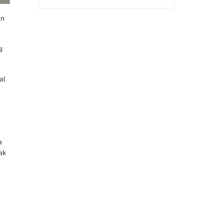
an
g
al
a
ak