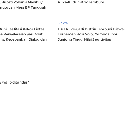
, Bupati Yohanis Manibuy
RI ke-81 di Distrik Tembuni
enutupan Mess BP Tangguh
NEWS
ni Fasilitasi Rakor Lintas
HUT RI ke-81 di Distrik Tembuni Diawali
a Penyelesaian Sasi Adat,
Turnamen Bola Volly, Yomima Ibori
nis: Kedepankan Dialog dan
Junjung Tinggi Nilai Sportivitas
h
 wajib ditandai
*