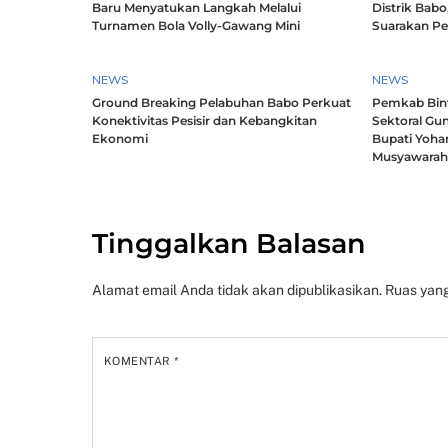
Baru Menyatukan Langkah Melalui
Distrik Babo
Turnamen Bola Volly-Gawang Mini
Suarakan P
NEWS
NEWS
Ground Breaking Pelabuhan Babo Perkuat
Pemkab Bintu
Konektivitas Pesisir dan Kebangkitan
Sektoral Gun
Ekonomi
Bupati Yoha
Musyawara
Tinggalkan Balasan
Alamat email Anda tidak akan dipublikasikan.
Ruas yang
KOMENTAR
*