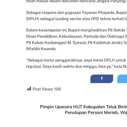
telah masuk dalam dokumen Rencana Jangka Panjang d
Sebagai respons dari gagasan Yayasan Phapeda, Bupat
(DPLH) sebagai leading sector atas OPD teknis terkait
Dalam kesempatan ini, Bupati menghadirkan Plt Sekda Tel
Dinas Pendidikan, Kebudayaan, Pemuda dan Olahraga (D
Plt Kaban Kesbangpol M. Syawal, Plt Kadishub Jandry S
Rifaldhi Kwando.
“Sebagai motor penggeraknya, saya minta DPLH untuk 
regulasi. Saya kasih waktu dua minggu, bisa ya,” kata B
Post Views:
106
Pimpin Upacara HUT Kabupaten Teluk Bint
Penutupan Personi Meriah, Wa