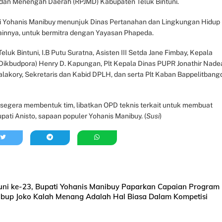
an Menengah Daerah (RPJMD) Kabupaten Teluk Bintuni.
i Yohanis Manibuy menunjuk Dinas Pertanahan dan Lingkungan Hidup
 lainnya, untuk bermitra dengan Yayasan Phapeda.
uk Bintuni, I.B Putu Suratna, Asisten III Setda Jane Fimbay, Kepala
ikbudpora) Henry D. Kapungan, Plt Kepala Dinas PUPR Jonathir Nade
alakory, Sekretaris dan Kabid DPLH, dan serta Plt Kaban Bappelitbang
segera membentuk tim, libatkan OPD teknis terkait untuk membuat
upati Anisto, sapaan populer Yohanis Manibuy. (
Susi
)
uni ke-23, Bupati Yohanis Manibuy Paparkan Capaian Program
bup Joko Kalah Menang Adalah Hal Biasa Dalam Kompetisi