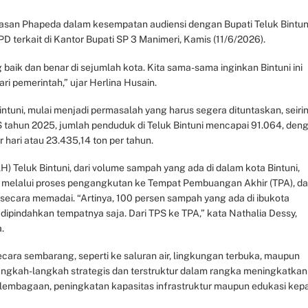
Yayasan Phapeda dalam kesempatan audiensi dengan Bupati Teluk Bintun
 terkait di Kantor Bupati SP 3 Manimeri, Kamis (11/6/2026).
aik dan benar di sejumlah kota. Kita sama-sama inginkan Bintuni ini
dari pemerintah,” ujar Herlina Husain.
tuni, mulai menjadi permasalah yang harus segera dituntaskan, seiri
tahun 2025, jumlah penduduk di Teluk Bintuni mencapai 91.064, den
 hari atau 23.435,14 ton per tahun.
) Teluk Bintuni, dari volume sampah yang ada di dalam kota Bintuni,
ani melalui proses pengangkutan ke Tempat Pembuangan Akhir (TPA), d
 secara memadai. “Artinya, 100 persen sampah yang ada di ibukota
 dipindahkan tempatnya saja. Dari TPS ke TPA,” kata Nathalia Dessy,
.
ecara sembarang, seperti ke saluran air, lingkungan terbuka, maupun
langkah-langkah strategis dan terstruktur dalam rangka meningkatkan
elembagaan, peningkatan kapasitas infrastruktur maupun edukasi kep