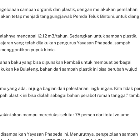
engelolaan sampah organik dan plastik, dengan melakukan pemilahan
 akan tetap menjadi tanggungjawab Pemda Teluk Bintuni, untuk diang
umlahnya mencapai 12,12 m3/tahun. Sedangkan untuk sampah plastik,
lajaran yang telah dilakukan pengurus Yayasan Phapeda, sampah
i menggantikan pupuk kimia.
 bahan baku yang bisa digunakan kembali untuk membuat berbagai
akukan ke Buleleng, bahan dari sampah plastik ini bisa berubah wujud
me yang ada, ini juga bagian dari pelestarian lingkungan. Kita tidak pe
 plastik ini bisa diolah sebagai bahan perabot rumah tangga,” tam
diyakini akan mampu mereduksi sekitar 75 persen dari total volume
 disampaikan Yayasan Phapeda ini. Menurutnya, pengelolaan sampah