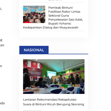
Pemkab Bintuni
i,
Fasilitasi Rakor Lintas
Sektoral Guna
Penyelesaian Sasi Adat,
Bupati Yohanis:
Kedepankan Dialog dan Musyawarah
ng
gan
NASIONAL
an
Lantaran Rekomendasi Rekapitulasi
ada
Suara di Bintuni Ricuh Berujung Skorsing