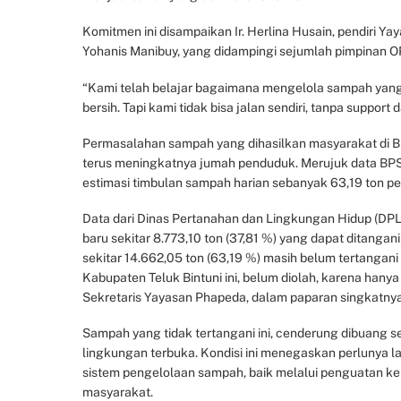
Komitmen ini disampaikan Ir. Herlina Husain, pendiri 
Yohanis Manibuy, yang didampingi sejumlah pimpinan OPD
“Kami telah belajar bagaimana mengelola sampah yang b
bersih. Tapi kami tidak bisa jalan sendiri, tanpa support 
Permasalahan sampah yang dihasilkan masyarakat di Bin
terus meningkatnya jumah penduduk. Merujuk data BPS 
estimasi timbulan sampah harian sebanyak 63,19 ton per
Data dari Dinas Pertanahan dan Lingkungan Hidup (DPLH
baru sekitar 8.773,10 ton (37,81 %) yang dapat ditang
sekitar 14.662,05 ton (63,19 %) masih belum tertangani
Kabupaten Teluk Bintuni ini, belum diolah, karena hanya
Sekretaris Yayasan Phapeda, dalam paparan singkatnya
Sampah yang tidak tertangani ini, cenderung dibuang s
lingkungan terbuka. Kondisi ini menegaskan perlunya 
sistem pengelolaan sampah, baik melalui penguatan k
masyarakat.