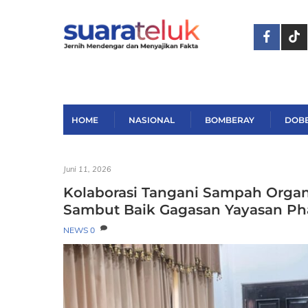
Skip
to
content
HOME
NASIONAL
BOMBERAY
DOB
Juni 11, 2026
Kolaborasi Tangani Sampah Organ
Sambut Baik Gagasan Yayasan P
NEWS
0