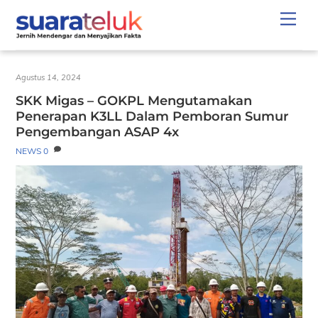
Skip
Men
to
content
Agustus 14, 2024
SKK Migas – GOKPL Mengutamakan
Penerapan K3LL Dalam Pemboran Sumur
Pengembangan ASAP 4x
NEWS
0