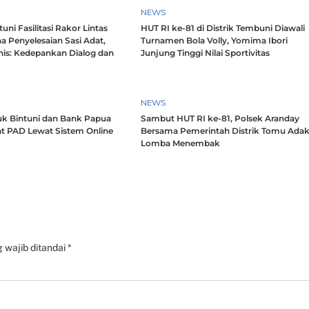
NEWS
ni Fasilitasi Rakor Lintas
HUT RI ke-81 di Distrik Tembuni Diawali
a Penyelesaian Sasi Adat,
Turnamen Bola Volly, Yomima Ibori
nis: Kedepankan Dialog dan
Junjung Tinggi Nilai Sportivitas
h
NEWS
k Bintuni dan Bank Papua
Sambut HUT RI ke-81, Polsek Aranday
t PAD Lewat Sistem Online
Bersama Pemerintah Distrik Tomu Ada
Lomba Menembak
 wajib ditandai
*