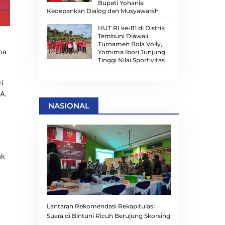
Bupati Yohanis:
Kedepankan Dialog dan Musyawarah
HUT RI ke-81 di Distrik
Tembuni Diawali
Turnamen Bola Volly,
ma
Yomima Ibori Junjung
Tinggi Nilai Sportivitas
i
A.
NASIONAL
ak
Lantaran Rekomendasi Rekapitulasi
Suara di Bintuni Ricuh Berujung Skorsing