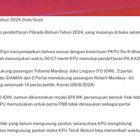
ahun 2024 (foto/Susi)
 pendaftaran Pilkada Bintuni Tahun 2024, yang mulanya di buka sela
ajri menyampaikan bahwa sesuai dengan ketentuan PKPU No 8 dihar
sudah menunjukan waktu 00:07 menit KPU menutup pendaftaran PILKAD
kung pasangan Yohanis Manibuy- Joko Lingara (YO JOIN) , 2 partai
u (DAMAI) dan 2 Partai mendukung pasangan Robert Manibuy – Ali
sebanyak 14 partai politik. Kamis (28/8/2024)
JOIN, namun dikarenakan model B1KWK persetujuan bentuk fisik tid
PU memutuskan untuk partai PBB tidak dimasukan sebagai partai
litik yang belum mengusung paslon, selanjutnya KPU menghitung
atas mengusung paslon maka KPU Teluk Bintuni bisa menambah waktu