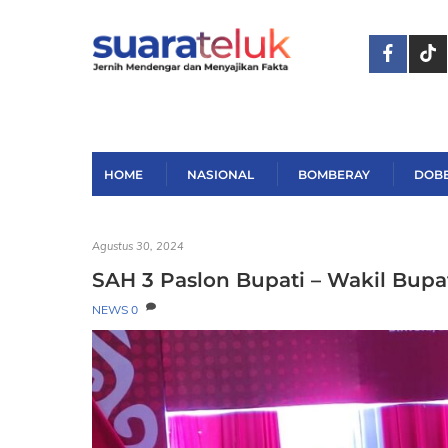
Skip
to
content
HOME
NASIONAL
BOMBERAY
DOB
Agustus 30, 2024
SAH 3 Paslon Bupati – Wakil Bupa
NEWS
0