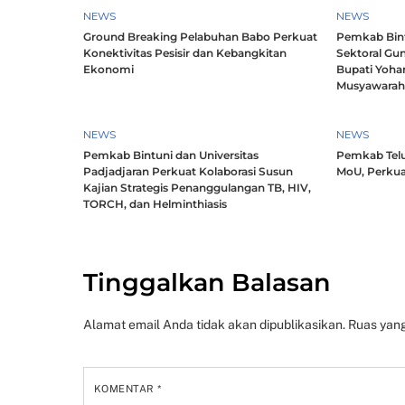
NEWS
NEWS
Ground Breaking Pelabuhan Babo Perkuat
Pemkab Bintu
Konektivitas Pesisir dan Kebangkitan
Sektoral Gun
Ekonomi
Bupati Yoha
Musyawara
NEWS
NEWS
Pemkab Bintuni dan Universitas
Pemkab Telu
Padjadjaran Perkuat Kolaborasi Susun
MoU, Perkua
Kajian Strategis Penanggulangan TB, HIV,
TORCH, dan Helminthiasis
Tinggalkan Balasan
Alamat email Anda tidak akan dipublikasikan.
Ruas yang
KOMENTAR
*