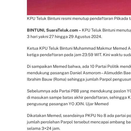
KPU Teluk Bintuni resmi menutup pendaftaran Pilkada t
BINTUNI, SuaraTeluk.com –
KPU Teluk Bintuni menutup
3 hari yakni 27 hingga 29 Agustus 2024.
Ketua KPU Teluk Bintuni Muhammad Makmur Memed Alf
ketiga pendaftaran pada jam 23:59 WIT. Kini waktu 
Di sampaikan Memed bahwa, ada 10 Partai Politik mendu
mendukung pasangan Daniel Asmorom – Alimuddin Baed
Ibrahim Bauw (Roma) sehingga jumlah Parpol pengusung 
Sebelumnya ada Partai PBB yang mendukung paslon YO 
di masukan sampe batas akhir pendaftaran, sehingga K
pengusung pasangan YO JOIN. Ujar Memed
Dikatakan Memed, seandainya PKPU No 8 ada partai po
jumlah perolehan Parpol tersebut mencapai ambang b
selama 3×24 jam.