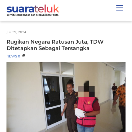
Skip
Men
to
content
Juli 19, 2024
Rugikan Negara Ratusan Juta, TDW
Ditetapkan Sebagai Tersangka
NEWS
0