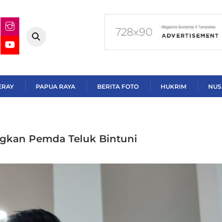
ERAY
PAPUA RAYA
BERITA FOTO
HUKRIM
NUS
ngkan Pemda Teluk Bintuni