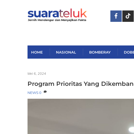
Skip
to
content
HOME
NASIONAL
BOMBERAY
DOB
Mei 6, 2024
Program Prioritas Yang Dikemba
NEWS
0