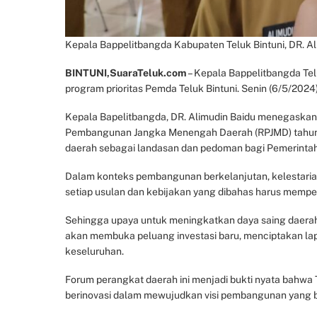
Kepala Bappelitbangda Kabupaten Teluk Bintuni, DR. A
BINTUNI,SuaraTeluk.com
– Kepala Bappelitbangda Telu
program prioritas Pemda Teluk Bintuni. Senin (6/5/2024)
Kepala Bapelitbangda, DR. Alimudin Baidu menegaskan
Pembangunan Jangka Menengah Daerah (RPJMD) tahu
daerah sebagai landasan dan pedoman bagi Pemerint
Dalam konteks pembangunan berkelanjutan, kelestarian
setiap usulan dan kebijakan yang dibahas harus mempe
Sehingga upaya untuk meningkatkan daya saing daerah 
akan membuka peluang investasi baru, menciptakan la
keseluruhan.
Forum perangkat daerah ini menjadi bukti nyata bahwa
berinovasi dalam mewujudkan visi pembangunan yang ber