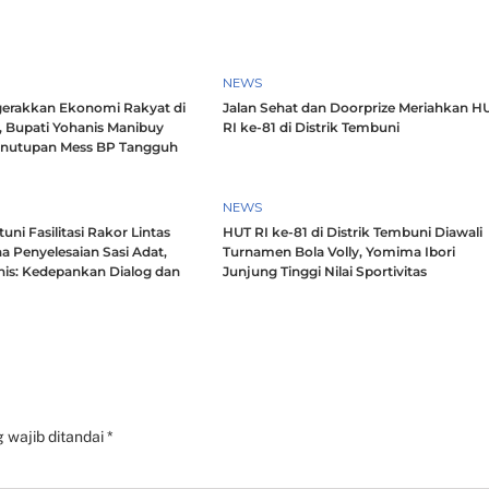
NEWS
erakkan Ekonomi Rakyat di
Jalan Sehat dan Doorprize Meriahkan H
, Bupati Yohanis Manibuy
RI ke-81 di Distrik Tembuni
enutupan Mess BP Tangguh
NEWS
ni Fasilitasi Rakor Lintas
HUT RI ke-81 di Distrik Tembuni Diawali
a Penyelesaian Sasi Adat,
Turnamen Bola Volly, Yomima Ibori
nis: Kedepankan Dialog dan
Junjung Tinggi Nilai Sportivitas
h
 wajib ditandai
*