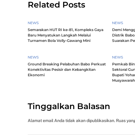
Related Posts
NEWS
NEWS
Semarakan HUT RI ke-81, Kompleks Gaya
Demi Mengg
Baru Menyatukan Langkah Melalui
Distrik Babo
Turnamen Bola Volly-Gawang Mini
Suarakan P
NEWS
NEWS
Ground Breaking Pelabuhan Babo Perkuat
Pemkab Bintu
Konektivitas Pesisir dan Kebangkitan
Sektoral Gun
Ekonomi
Bupati Yoha
Musyawara
Tinggalkan Balasan
Alamat email Anda tidak akan dipublikasikan.
Ruas yang