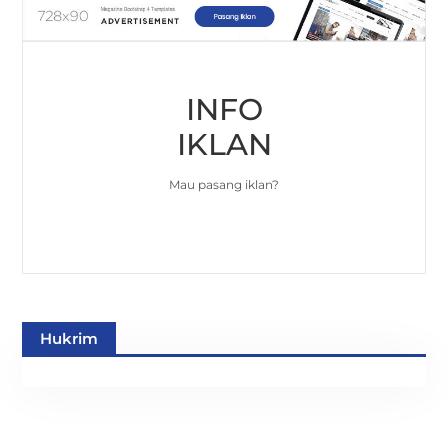
INFO
IKLAN
Mau pasang iklan?
Hukrim