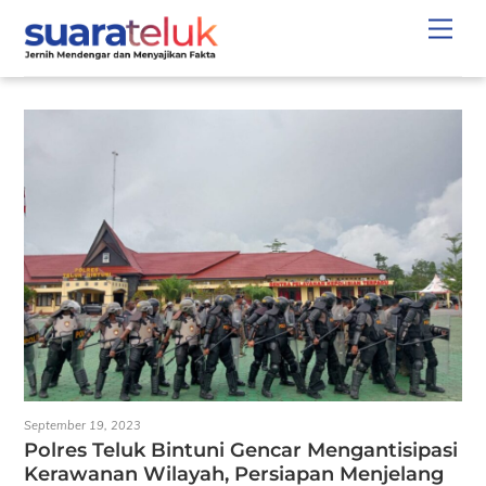
Skip
Men
to
content
September 19, 2023
Polres Teluk Bintuni Gencar Mengantisipasi
Kerawanan Wilayah, Persiapan Menjelang