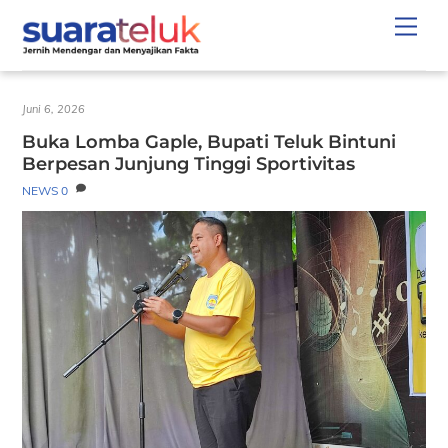
Skip
Men
to
content
Juni 6, 2026
Buka Lomba Gaple, Bupati Teluk Bintuni
Berpesan Junjung Tinggi Sportivitas
NEWS
0