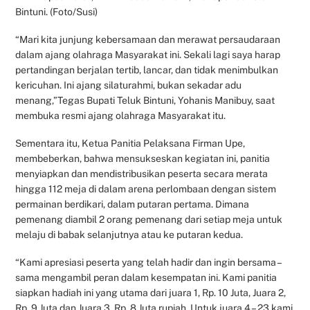
Bintuni. (Foto/Susi)
“Mari kita junjung kebersamaan dan merawat persaudaraan
dalam ajang olahraga Masyarakat ini. Sekali lagi saya harap
pertandingan berjalan tertib, lancar, dan tidak menimbulkan
kericuhan. Ini ajang silaturahmi, bukan sekadar adu
menang,”Tegas Bupati Teluk Bintuni, Yohanis Manibuy, saat
membuka resmi ajang olahraga Masyarakat itu.
Sementara itu, Ketua Panitia Pelaksana Firman Upe,
membeberkan, bahwa mensukseskan kegiatan ini, panitia
menyiapkan dan mendistribusikan peserta secara merata
hingga 112 meja di dalam arena perlombaan dengan sistem
permainan berdikari, dalam putaran pertama. Dimana
pemenang diambil 2 orang pemenang dari setiap meja untuk
melaju di babak selanjutnya atau ke putaran kedua.
“Kami apresiasi peserta yang telah hadir dan ingin bersama –
sama mengambil peran dalam kesempatan ini. Kami panitia
siapkan hadiah ini yang utama dari juara 1, Rp. 10 Juta, Juara 2,
Rp. 9 Juta dan Juara 3, Rp. 8 Juta rupiah. Untuk juara 4 – 23 kami