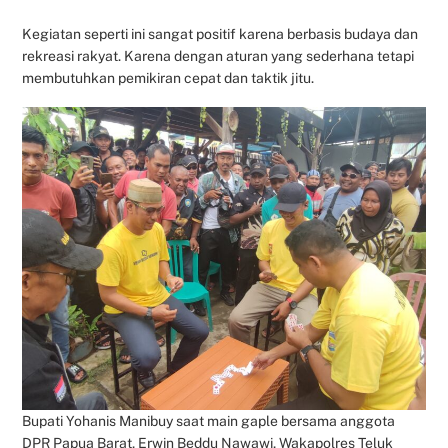
Kegiatan seperti ini sangat positif karena berbasis budaya dan
rekreasi rakyat. Karena dengan aturan yang sederhana tetapi
membutuhkan pemikiran cepat dan taktik jitu.
Bupati Yohanis Manibuy saat main gaple bersama anggota
DPR Papua Barat, Erwin Beddu Nawawi, Wakapolres Teluk