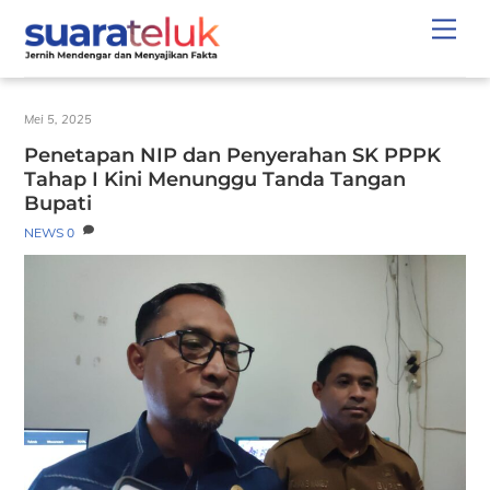
Skip
Men
to
content
Mei 5, 2025
Penetapan NIP dan Penyerahan SK PPPK
Tahap I Kini Menunggu Tanda Tangan
Bupati
NEWS
0