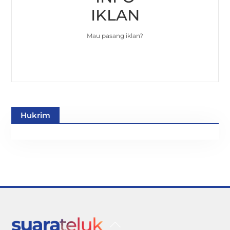
IKLAN
Mau pasang iklan?
Hukrim
Back
To