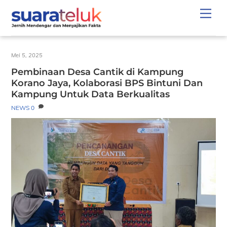
Skip
Men
to
content
Mei 5, 2025
Pembinaan Desa Cantik di Kampung
Korano Jaya, Kolaborasi BPS Bintuni Dan
Kampung Untuk Data Berkualitas
NEWS
0