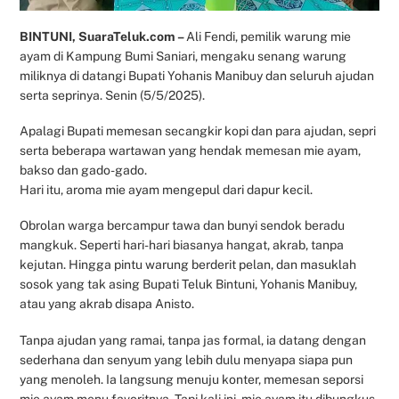
BINTUNI, SuaraTeluk.com –
Ali Fendi, pemilik warung mie
ayam di Kampung Bumi Saniari, mengaku senang warung
miliknya di datangi Bupati Yohanis Manibuy dan seluruh ajudan
serta seprinya. Senin (5/5/2025).
Apalagi Bupati memesan secangkir kopi dan para ajudan, sepri
serta beberapa wartawan yang hendak memesan mie ayam,
bakso dan gado-gado.
Hari itu, aroma mie ayam mengepul dari dapur kecil.
Obrolan warga bercampur tawa dan bunyi sendok beradu
mangkuk. Seperti hari-hari biasanya hangat, akrab, tanpa
kejutan. Hingga pintu warung berderit pelan, dan masuklah
sosok yang tak asing Bupati Teluk Bintuni, Yohanis Manibuy,
atau yang akrab disapa Anisto.
Tanpa ajudan yang ramai, tanpa jas formal, ia datang dengan
sederhana dan senyum yang lebih dulu menyapa siapa pun
yang menoleh. Ia langsung menuju konter, memesan seporsi
mie ayam menu favoritnya. Tapi kali ini, mie ayam itu dibungkus.