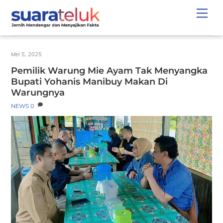
Skip
Men
to
content
Mei 5, 2025
Pemilik Warung Mie Ayam Tak Menyangka
Bupati Yohanis Manibuy Makan Di
Warungnya
NEWS
0