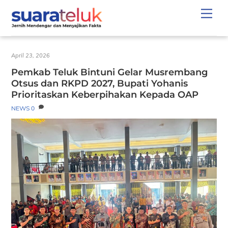
Skip
Men
to
content
April 23, 2026
Pemkab Teluk Bintuni Gelar Musrembang
Otsus dan RKPD 2027, Bupati Yohanis
Prioritaskan Keberpihakan Kepada OAP
NEWS
0