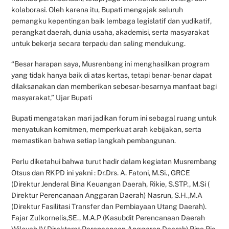
kolaborasi. Oleh karena itu, Bupati mengajak seluruh
pemangku kepentingan baik lembaga legislatif dan yudikatif,
perangkat daerah, dunia usaha, akademisi, serta masyarakat
untuk bekerja secara terpadu dan saling mendukung.
“Besar harapan saya, Musrenbang ini menghasilkan program
yang tidak hanya baik di atas kertas, tetapi benar-benar dapat
dilaksanakan dan memberikan sebesar-besarnya manfaat bagi
masyarakat,” Ujar Bupati
Bupati mengatakan mari jadikan forum ini sebagal ruang untuk
menyatukan komitmen, memperkuat arah kebijakan, serta
memastikan bahwa setiap langkah pembangunan.
Perlu diketahui bahwa turut hadir dalam kegiatan Musrembang
Otsus dan RKPD ini yakni : Dr.Drs. A. Fatoni, M.Si., GRCE
(Direktur Jenderal Bina Keuangan Daerah, Rikie, S.STP., M.Si (
Direktur Perencanaan Anggaran Daerah) Nasrun, S.H.,M.A
(Direktur Fasilitasi Transfer dan Pembiayaan Utang Daerah).
Fajar Zulkornelis,SE., M.A.P (Kasubdit Perencanaan Daerah
Wilayah IV Direktorat Perencanaan Anggaran Daerah) Rino Rio