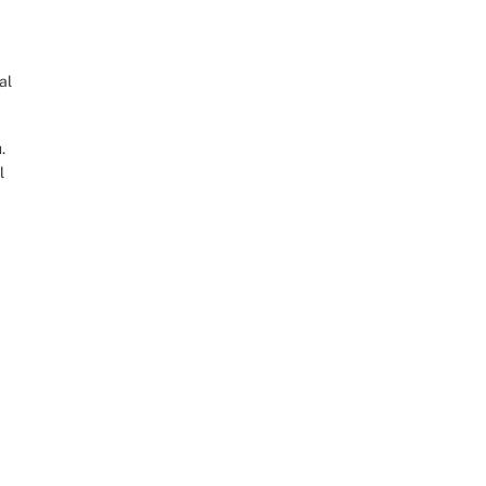
al
.
l