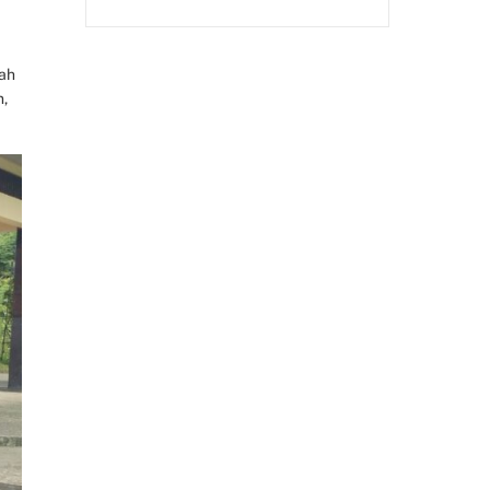
lah
n,