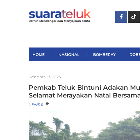
Skip
to
content
HOME
NASIONAL
BOMBERAY
DOB
Desember 17, 2025
Pemkab Teluk Bintuni Adakan Mud
Selamat Merayakan Natal Bersama
NEWS
0