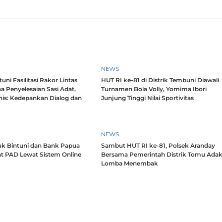
NEWS
ni Fasilitasi Rakor Lintas
HUT RI ke-81 di Distrik Tembuni Diawali
a Penyelesaian Sasi Adat,
Turnamen Bola Volly, Yomima Ibori
nis: Kedepankan Dialog dan
Junjung Tinggi Nilai Sportivitas
h
NEWS
k Bintuni dan Bank Papua
Sambut HUT RI ke-81, Polsek Aranday
t PAD Lewat Sistem Online
Bersama Pemerintah Distrik Tomu Ada
Lomba Menembak