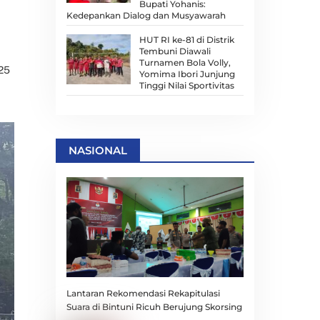
Bupati Yohanis:
Kedepankan Dialog dan Musyawarah
HUT RI ke-81 di Distrik
Tembuni Diawali
Turnamen Bola Volly,
025
Yomima Ibori Junjung
Tinggi Nilai Sportivitas
NASIONAL
Lantaran Rekomendasi Rekapitulasi
Suara di Bintuni Ricuh Berujung Skorsing