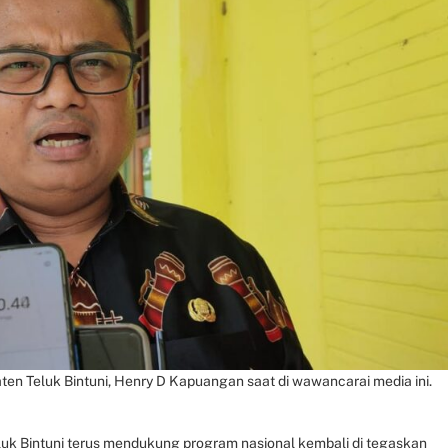
n Teluk Bintuni, Henry D Kapuangan saat di wawancarai media ini.
uk Bintuni terus mendukung program nasional kembali di tegaskan