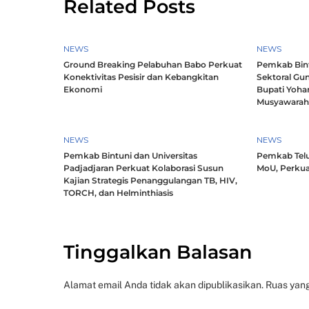
Related Posts
NEWS
NEWS
Ground Breaking Pelabuhan Babo Perkuat
Pemkab Bintu
Konektivitas Pesisir dan Kebangkitan
Sektoral Gun
Ekonomi
Bupati Yoha
Musyawara
NEWS
NEWS
Pemkab Bintuni dan Universitas
Pemkab Telu
Padjadjaran Perkuat Kolaborasi Susun
MoU, Perkua
Kajian Strategis Penanggulangan TB, HIV,
TORCH, dan Helminthiasis
Tinggalkan Balasan
Alamat email Anda tidak akan dipublikasikan.
Ruas yang