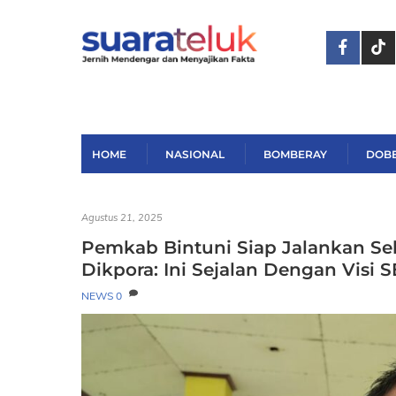
Skip
to
content
HOME
NASIONAL
BOMBERAY
DOB
Agustus 21, 2025
Pemkab Bintuni Siap Jalankan Se
Dikpora: Ini Sejalan Dengan Visi 
NEWS
0