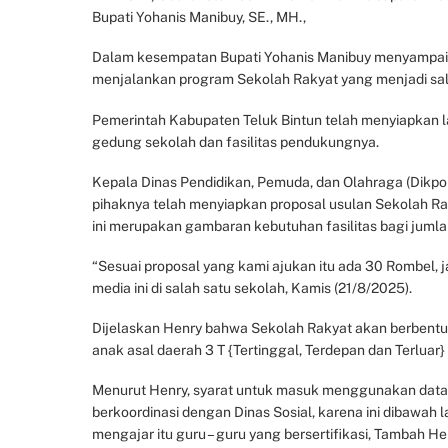
Bupati Yohanis Manibuy, SE., MH.,
Dalam kesempatan Bupati Yohanis Manibuy menyampaik
menjalankan program Sekolah Rakyat yang menjadi sala
Pemerintah Kabupaten Teluk Bintun telah menyiapkan 
gedung sekolah dan fasilitas pendukungnya.
Kepala Dinas Pendidikan, Pemuda, dan Olahraga (Dikp
pihaknya telah menyiapkan proposal usulan Sekolah Rak
ini merupakan gambaran kebutuhan fasilitas bagi juml
“Sesuai proposal yang kami ajukan itu ada 30 Rombel, ja
media ini di salah satu sekolah, Kamis (21/8/2025).
Dijelaskan Henry bahwa Sekolah Rakyat akan berbentuk
anak asal daerah 3 T {Tertinggal, Terdepan dan Terluar}
Menurut Henry, syarat untuk masuk menggunakan data
berkoordinasi dengan Dinas Sosial, karena ini dibawah 
mengajar itu guru – guru yang bersertifikasi, Tambah He