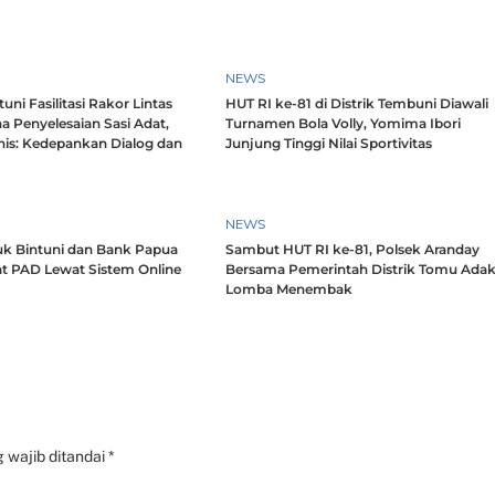
NEWS
ni Fasilitasi Rakor Lintas
HUT RI ke-81 di Distrik Tembuni Diawali
a Penyelesaian Sasi Adat,
Turnamen Bola Volly, Yomima Ibori
nis: Kedepankan Dialog dan
Junjung Tinggi Nilai Sportivitas
h
NEWS
k Bintuni dan Bank Papua
Sambut HUT RI ke-81, Polsek Aranday
t PAD Lewat Sistem Online
Bersama Pemerintah Distrik Tomu Ada
Lomba Menembak
 wajib ditandai
*