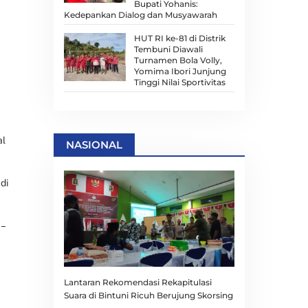
Bupati Yohanis:
Kedepankan Dialog dan Musyawarah
HUT RI ke-81 di Distrik
Tembuni Diawali
Turnamen Bola Volly,
Yomima Ibori Junjung
Tinggi Nilai Sportivitas
al
NASIONAL
di
 –
Lantaran Rekomendasi Rekapitulasi
Suara di Bintuni Ricuh Berujung Skorsing