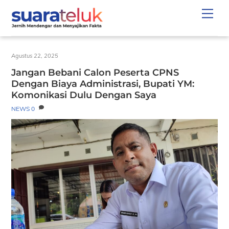
Skip
Men
to
content
Agustus 22, 2025
Jangan Bebani Calon Peserta CPNS
Dengan Biaya Administrasi, Bupati YM:
Komonikasi Dulu Dengan Saya
NEWS
0