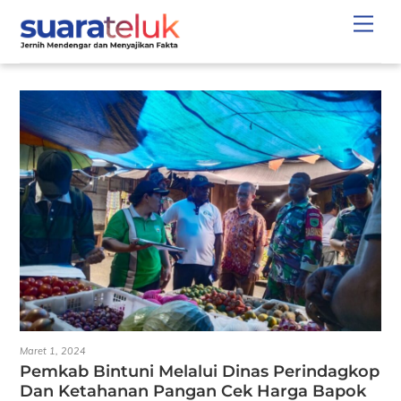
Skip
Men
to
content
Maret 1, 2024
Pemkab Bintuni Melalui Dinas Perindagkop
Dan Ketahanan Pangan Cek Harga Bapok